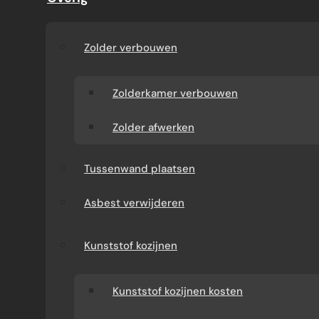
I
G
I
Zolder verbouwen
N
Zolderkamer verbouwen
G
Zolder afwerken
E
N
Tussenwand plaatsen
B
Asbest verwijderen
O
Kunststof kozijnen
U
W
Kunststof kozijnen kosten
B