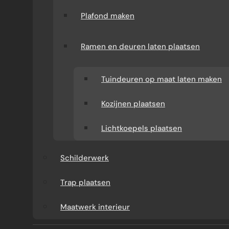
L
Plafond maken
A
N
Ramen en deuren laten plaatsen
D
Tuindeuren op maat laten maken
Kozijnen plaatsen
Lichtkoepels plaatsen
Schilderwerk
Trap plaatsen
Verbouw-Gigant werkt door heel Nederland, met
Maatwerk interieur
vaste teams in de regio. Vind hieronder jouw stad