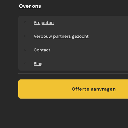
— overal dezelfde aanpak: een vooraf vaste prijs
Over ons
en één aanspreekpunt, van eerste schets tot
oplevering.
Projecten
NOORD-NEDERLAND
Verbouw partners gezocht
Contact
Blog
Offerte aanvragen