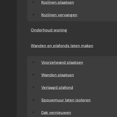
Kozijnen plaatsen
E
Kozijnen vervangen
D
R
Onderhoud woning
I
Wanden en plafonds laten maken
J
F
Voorzetwand plaatsen
N
Wanden plaatsen
E
Verlaagd plafond
D
E
Spouwmuur laten isoleren
R
Dak vernieuwen