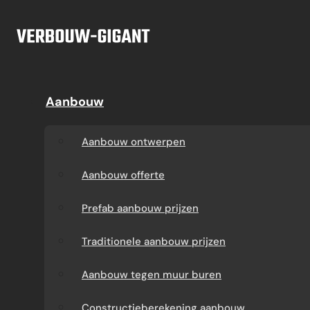
Ga naar hoofdinhoud
Ga naar voettekst
Offerte
Aanbouw
Aanbouw
Dakkapel
Aanbouw ontwerpen
Dakkapel offerte
Aanbouw ontwerpen
Aanbouw offerte
Dakkapel
Aanbouw offerte
constructietekening
Prefab aanbouw
Prefab aanbouw prijzen
prijzen
Prefab dakkapel
Traditionele aanbouw prijzen
Traditionele aanbouw
Dakkapel op maat
Aanbouw tegen muur buren
prijzen
laten maken
Constructieberekening aanbouw