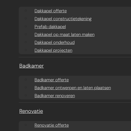
Aanbouw ontwerpen
Dakkapel offerte
Dakkapel offerte
Dakkapel constructietekening
Aanbouw offerte
Dakkapel
Prefab dakkapel
constructietekening
Prefab aanbouw
Dakkapel op maat laten maken
Dakkapel onderhoud
prijzen
Prefab dakkapel
Dakkapel projecten
Traditionele aanbouw
Dakkapel op maat
Badkamer
prijzen
laten maken
Badkamer offerte
Badkamer ontwerpen en laten plaatsen
Aanbouw tegen muur
Dakkapel
Badkamer renoveren
buren
onderhoud
Renovatie
Constructieberekening
Dakkapel projecten
Renovatie offerte