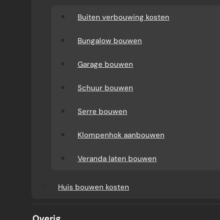
Buiten verbouwing kosten
Bungalow bouwen
Garage bouwen
Schuur bouwen
Serre bouwen
DAKKAPEL PROJECTEN
Klompenhok aanbouwen
Veranda laten bouwen
Een dakkapel kost meestal €5.000 tot
Huis bouwen kosten
€20.000, maar de echte prijs hangt af van
breedte, materiaal, isolatie, glas en
Overig