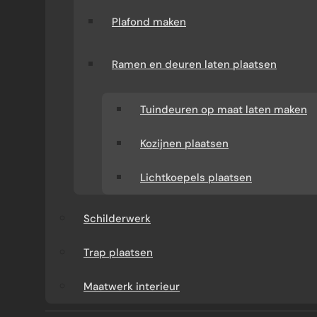
Plafond maken
Ramen en deuren laten plaatsen
Tuindeuren op maat laten maken
WAT KUNT U VAN ONS
Kozijnen plaatsen
VERWACHTEN?
Lichtkoepels plaatsen
Verbouw-Gigant is een ervaren specialist in
Schilderwerk
verbouwingen en renovaties door heel
Nederland. Wij verzorgen het volledige
Trap plaatsen
traject: van advies en offerte tot uitvoering.
Maatwerk interieur
Tijdens het gehele project heeft u één vast
aanspreekpunt en bent u verzekerd van