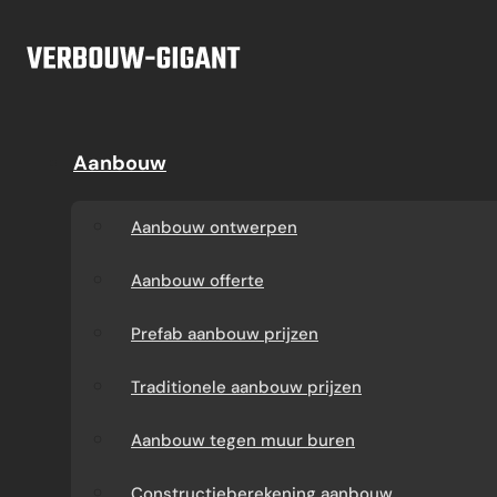
Ga naar hoofdinhoud
Ga naar voettekst
Offerte
Aanbouw
Aanbouw
Dakkapel
Aanbouw ontwerpen
Dakkapel offerte
Aanbouw ontwerpen
Aanbouw offerte
Dakkapel
Aanbouw offerte
constructietekening
Prefab aanbouw
Prefab aanbouw prijzen
prijzen
Prefab dakkapel
Traditionele aanbouw prijzen
Traditionele aanbouw
Dakkapel op maat
Aanbouw tegen muur buren
prijzen
laten maken
Constructieberekening aanbouw