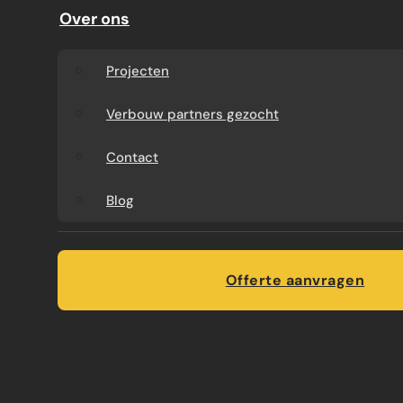
Nederland. Wij verzorgen het volledige
Over ons
traject: van advies en offerte tot uitvoering.
Tijdens het gehele project heeft u één vast
Projecten
aanspreekpunt en bent u verzekerd van
duidelijke afspraken en een vakkundige
Verbouw partners gezocht
uitvoering.
Contact
Blog
Duidelijke prijsafspraken
Geen
onnodige verassingen, maar helderheid
vooraf.
Offerte aanvragen
Ervaren specialisten
Van aanbouw tot
badkamerverbouwing: wij werken volgens