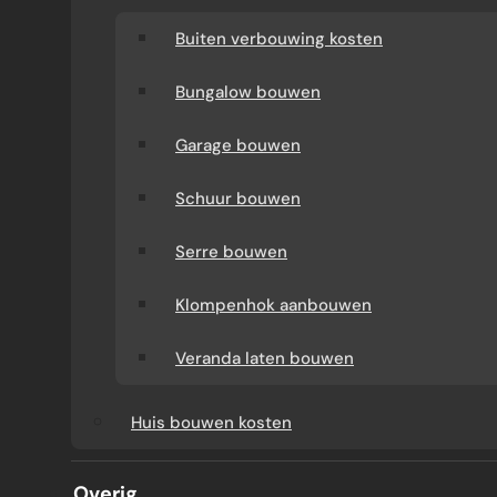
Buiten verbouwing kosten
Bungalow bouwen
Garage bouwen
Schuur bouwen
Serre bouwen
AANBOUW TEGEN MUUR
Klompenhok aanbouwen
BUREN
Veranda laten bouwen
Huis bouwen kosten
Een aanbouw tegen muur buren vraagt om
meer dan alleen een goed ontwerp. Sinds
Overig