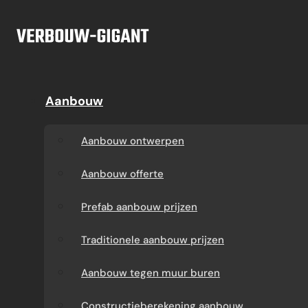
Ga naar hoofdinhoud
Ga naar voettekst
Offerte
Aanbouw
Aanbouw
Dakkapel
Aanbouw ontwerpen
Dakkapel offerte
Aanbouw ontwerpen
Aanbouw offerte
Dakkapel
Aanbouw offerte
constructietekening
Prefab aanbouw
Prefab aanbouw prijzen
prijzen
Prefab dakkapel
Traditionele aanbouw prijzen
Traditionele aanbouw
Dakkapel op maat
Aanbouw tegen muur buren
prijzen
laten maken
Constructieberekening aanbouw