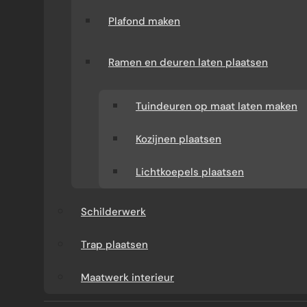
Plafond maken
Ramen en deuren laten plaatsen
Tuindeuren op maat laten maken
Kozijnen plaatsen
Lichtkoepels plaatsen
WAT KUNT U VAN ONS
Schilderwerk
VERWACHTEN?
Trap plaatsen
Verbouw-Gigant is een ervaren specialist in
Maatwerk interieur
verbouwingen en renovaties door heel