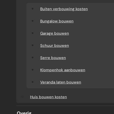
Buiten verbouwing kosten
Bungalow bouwen
Garage bouwen
Schuur bouwen
Serre bouwen
SPOUWMUUR LATEN
Klompenhok aanbouwen
ISOLEREN
Veranda laten bouwen
Huis bouwen kosten
Wilt u weten wat spouwmuurisolatie voor uw
woning kost en welke besparing mogelijk is?
Overig