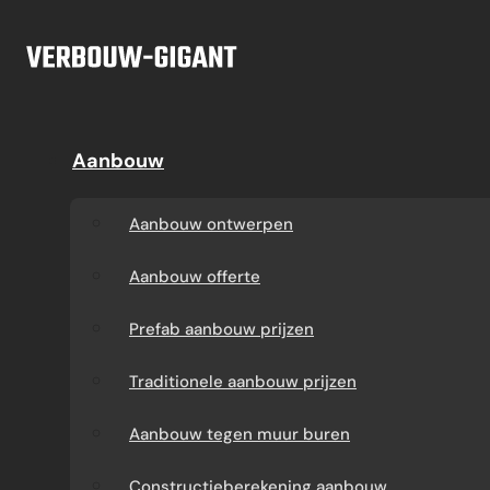
Ga naar hoofdinhoud
Ga naar voettekst
Offerte
Aanbouw
Aanbouw
Dakkapel
Aanbouw ontwerpen
Dakkapel offerte
Aanbouw ontwerpen
Aanbouw offerte
Dakkapel
Aanbouw offerte
constructietekening
Prefab aanbouw
Prefab aanbouw prijzen
prijzen
Prefab dakkapel
Traditionele aanbouw prijzen
Traditionele aanbouw
Dakkapel op maat
Aanbouw tegen muur buren
prijzen
laten maken
Constructieberekening aanbouw