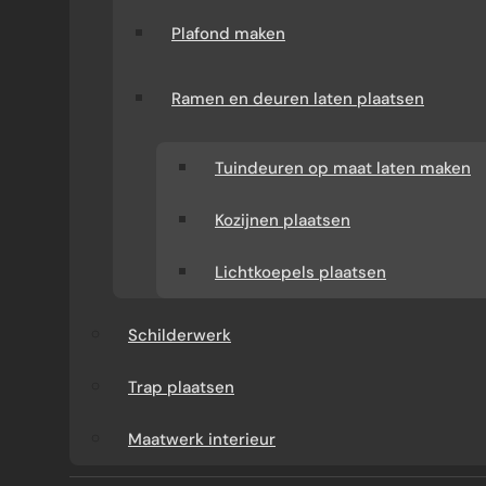
Plafond maken
Ramen en deuren laten plaatsen
Tuindeuren op maat laten maken
Kozijnen plaatsen
WAT KUNT U VAN ONS
Lichtkoepels plaatsen
VERWACHTEN?
Schilderwerk
Verbouw-Gigant is een ervaren specialist in
verbouwingen en renovaties door heel
Trap plaatsen
Nederland. Wij verzorgen het volledige
Maatwerk interieur
traject: van advies en offerte tot uitvoering.