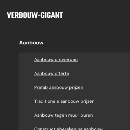
Ga naar hoofdinhoud
Ga naar voettekst
Offerte
Aanbouw
Aanbouw
Dakkapel
Aanbouw ontwerpen
Dakkapel offerte
Aanbouw ontwerpen
Aanbouw offerte
Dakkapel
Aanbouw offerte
constructietekening
Prefab aanbouw
Prefab aanbouw prijzen
prijzen
Prefab dakkapel
Traditionele aanbouw prijzen
Traditionele aanbouw
Dakkapel op maat
Aanbouw tegen muur buren
prijzen
laten maken
Constructieberekening aanbouw