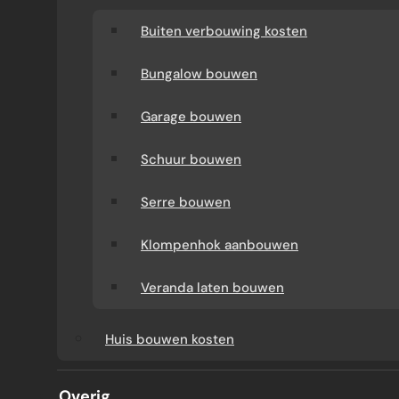
Buiten verbouwing kosten
Bungalow bouwen
Garage bouwen
Schuur bouwen
Serre bouwen
KOSTEN EN PRIJZEN VAN
Klompenhok aanbouwen
PREFAB AANBOUWEN
Veranda laten bouwen
Huis bouwen kosten
Wilt u weten wat een prefab aanbouw kost
en welke keuzes de prijs bepalen? Verbouw
Overig