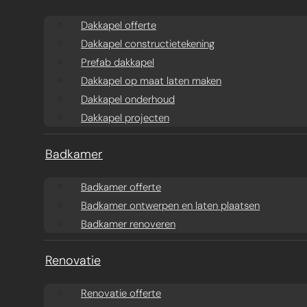
Aanbouw ontwerpen
Dakkapel offerte
Dakkapel offerte
Dakkapel constructietekening
Aanbouw offerte
Dakkapel
Prefab dakkapel
constructietekening
Prefab aanbouw
Dakkapel op maat laten maken
Dakkapel onderhoud
prijzen
Prefab dakkapel
Dakkapel projecten
Traditionele aanbouw
Dakkapel op maat
Badkamer
prijzen
laten maken
Badkamer offerte
Badkamer ontwerpen en laten plaatsen
Aanbouw tegen muur
Dakkapel
Badkamer renoveren
buren
onderhoud
Renovatie
Constructieberekening
Dakkapel projecten
Renovatie offerte