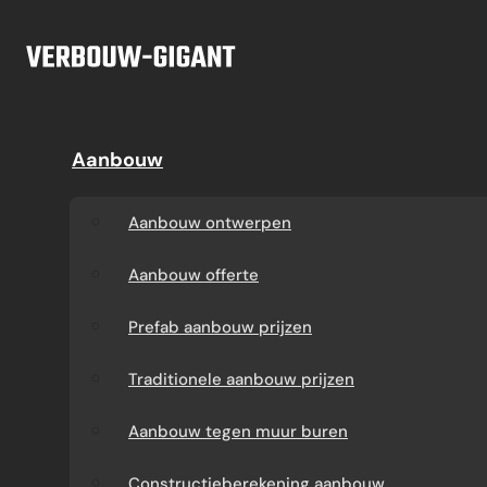
Ga naar hoofdinhoud
Ga naar voettekst
Offerte
Aanbouw
Aanbouw
Dakkapel
Aanbouw ontwerpen
Dakkapel offerte
Aanbouw ontwerpen
Aanbouw offerte
Dakkapel
Aanbouw offerte
constructietekening
Prefab aanbouw
Prefab aanbouw prijzen
prijzen
Prefab dakkapel
Traditionele aanbouw prijzen
Traditionele aanbouw
Dakkapel op maat
Aanbouw tegen muur buren
prijzen
laten maken
Constructieberekening aanbouw