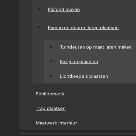
Plafond maken
Ramen en deuren laten plaatsen
Tuindeuren op maat laten maken
Kozijnen plaatsen
WAT KUNT U VAN ONS
Lichtkoepels plaatsen
VERWACHTEN?
Schilderwerk
Verbouw-Gigant is een ervaren specialist in
Trap plaatsen
verbouwingen en renovaties door heel
Nederland. Wij verzorgen het volledige
Maatwerk interieur
traject: van advies en offerte tot uitvoering.