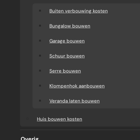
Buiten verbouwing kosten
Bungalow bouwen
Garage bouwen
Schuur bouwen
Serre bouwen
TUINDEUREN OP MAAT
Klompenhok aanbouwen
LATEN MAKEN
Veranda laten bouwen
Huis bouwen kosten
Wilt u weten welke verbouwkosten mogelijk
aftrekbaar zijn en wat u vooraf goed moet
Overig