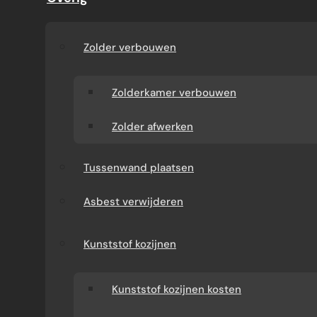
S
T
E
Zolder verbouwen
N
Zolderkamer verbouwen
Zolder afwerken
Tussenwand plaatsen
Asbest verwijderen
Kunststof kozijnen
Van aanbouw en dakkapel tot badkamer, kelder
en kozijnen — Verbouw-Gigant voert dagelijks
Kunststof kozijnen kosten
uiteenlopende verbouwingen uit. Eén