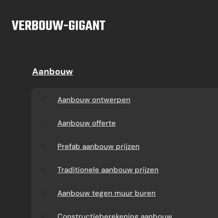
Ga naar hoofdinhoud
Ga naar voettekst
Offerte
Aanbouw
Aanbouw
Dakkapel
Aanbouw ontwerpen
Dakkapel offerte
Aanbouw ontwerpen
Aanbouw offerte
Dakkapel
Aanbouw offerte
constructietekening
Prefab aanbouw
Prefab aanbouw prijzen
prijzen
Prefab dakkapel
Traditionele aanbouw prijzen
Traditionele aanbouw
Dakkapel op maat
Aanbouw tegen muur buren
prijzen
laten maken
Constructieberekening aanbouw