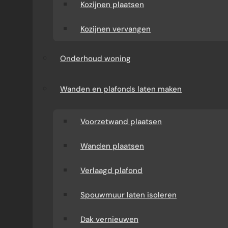
aanspreekpunt, een vooraf duidelijke vaste prijs,
Kozijnen plaatsen
van eerste schets tot oplevering. Bekijk hieronder
al onze diensten.
Kozijnen vervangen
AANBOUW
Onderhoud woning
Extra leefruimte aan je woning met een vaste prijs, van schets
tot oplevering.
Bekijk alles over aanbouw ›
Wanden en plafonds laten maken
Voorzetwand plaatsen
Wanden plaatsen
Verlaagd plafond
Spouwmuur laten isoleren
Dak vernieuwen