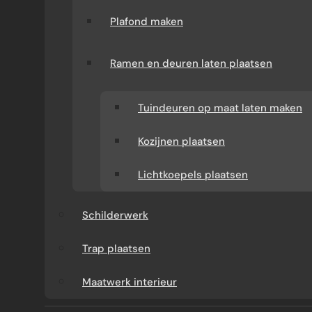
Plafond maken
Ramen en deuren laten plaatsen
Tuindeuren op maat laten maken
Kozijnen plaatsen
Lichtkoepels plaatsen
WAT KUNT U VAN ONS
VERWACHTEN?
Schilderwerk
Trap plaatsen
Verbouw-Gigant is een ervaren specialist in
verbouwingen en renovaties door heel
Maatwerk interieur
Nederland. Wij verzorgen het volledige