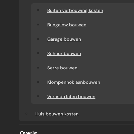
Buiten verbouwing kosten
Bungalow bouwen
Garage bouwen
Schuur bouwen
Serre bouwen
MODERNE AANBOUW OUD
Klompenhok aanbouwen
HUIS
Veranda laten bouwen
Huis bouwen kosten
Een moderne aanbouw kan een oud huis
versterken, maar ook genadeloos
Overig