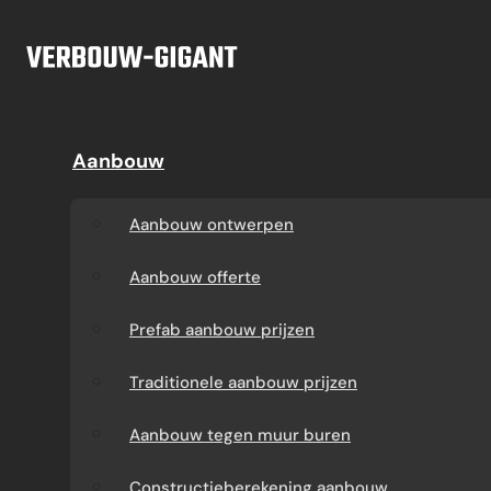
Ga naar hoofdinhoud
Ga naar voettekst
Offerte
Aanbouw
Aanbouw
Dakkapel
Aanbouw ontwerpen
Dakkapel offerte
Aanbouw ontwerpen
Aanbouw offerte
Dakkapel
Aanbouw offerte
constructietekening
Prefab aanbouw
Prefab aanbouw prijzen
prijzen
Prefab dakkapel
Traditionele aanbouw prijzen
Traditionele aanbouw
Dakkapel op maat
Aanbouw tegen muur buren
prijzen
laten maken
Constructieberekening aanbouw