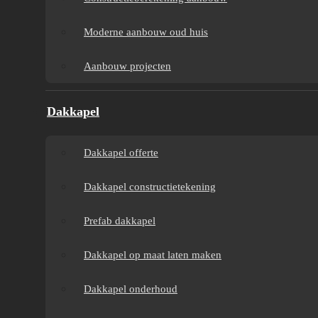
B
Aanbouw tegen muur
Dakkapel
Moderne aanbouw oud huis
re
buren
onderhoud
Aanbouw projecten
Constructieberekening
Dakkapel
Dakkapel
aanbouw
projecten
Dakkapel offerte
Moderne aanbouw
Dakkapel constructietekening
oud huis
Prefab dakkapel
Aanbouw projecten
Dakkapel op maat laten maken
Dakkapel onderhoud