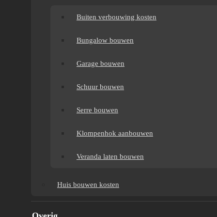
Buiten verbouwing kosten
Bungalow bouwen
Garage bouwen
Schuur bouwen
Serre bouwen
AANBOUW 2 METER
Klompenhok aanbouwen
Veranda laten bouwen
Wilt u weten wat een aanbouw van 2 meter kost en
Huis bouwen kosten
waar u rekening mee moet houden? Verbouw-
Gigant geeft duidelijk inzicht in materialen,
Overig