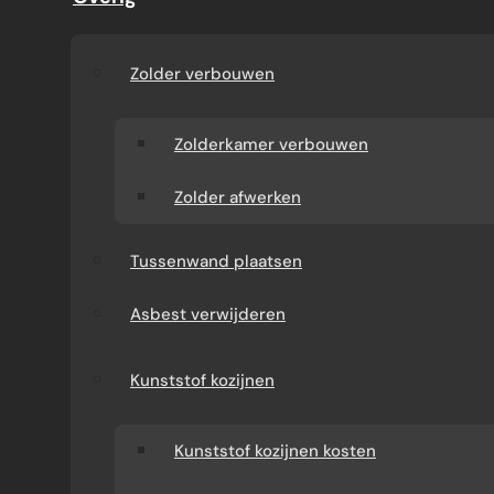
fundering, staalconstructie, pui, afwerking en
vergunning. Zo maakt u vooraf duidelijke
afspraken en houdt u grip op uw budget.
Zolder verbouwen
Vraag gratis een passende offerte aan.
Zolderkamer verbouwen
Direct uw offerte ontvangen
Whatsapp met ons
Zolder afwerken
Tussenwand plaatsen
Asbest verwijderen
Kunststof kozijnen
Kunststof kozijnen kosten