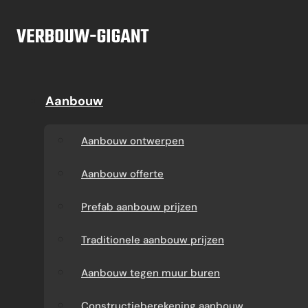
Ga naar hoofdinhoud
Ga naar voettekst
Offerte
Aanbouw
Aanbouw
Dakkapel
Aanbouw ontwerpen
Dakkapel offerte
Aanbouw ontwerpen
Aanbouw offerte
Dakkapel
Aanbouw offerte
constructietekening
Prefab aanbouw
Prefab aanbouw prijzen
prijzen
Prefab dakkapel
Traditionele aanbouw prijzen
Traditionele aanbouw
Dakkapel op maat
Aanbouw tegen muur buren
prijzen
laten maken
Constructieberekening aanbouw