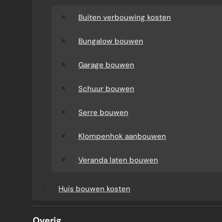
Buiten verbouwing kosten
Bungalow bouwen
Garage bouwen
Schuur bouwen
Serre bouwen
AANBOUW 3 METER
Klompenhok aanbouwen
Veranda laten bouwen
Wilt u weten wat een aanbouw van 3 meter
Huis bouwen kosten
kost en welke keuzes invloed hebben op de
prijs? Verbouw-Gigant geeft helder inzicht in
Overig