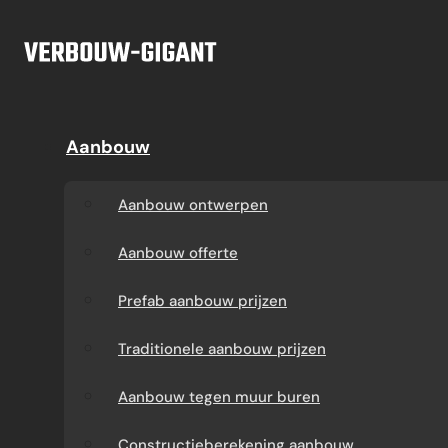
Ga naar hoofdinhoud
Ga naar voettekst
Offerte
Aanbouw
Aanbouw
Dakkapel
Aanbouw ontwerpen
Dakkapel offerte
Aanbouw ontwerpen
Aanbouw offerte
Dakkapel
Aanbouw offerte
constructietekening
Prefab aanbouw
Prefab aanbouw prijzen
prijzen
Prefab dakkapel
Traditionele aanbouw prijzen
Traditionele aanbouw
Dakkapel op maat
Aanbouw tegen muur buren
prijzen
laten maken
Constructieberekening aanbouw