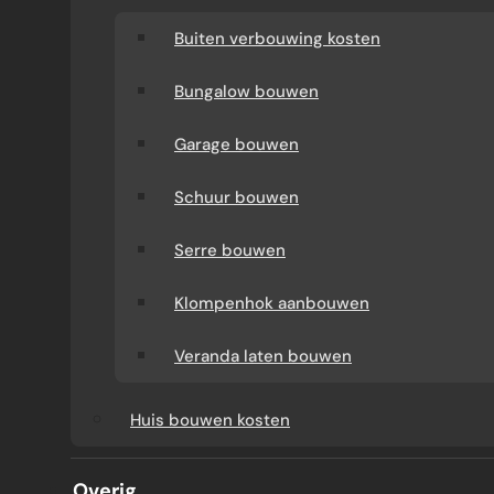
Buiten verbouwing kosten
Bungalow bouwen
Garage bouwen
Schuur bouwen
Serre bouwen
KOZIJNEN VERVANGEN
Klompenhok aanbouwen
Veranda laten bouwen
Wilt u weten wat nieuwe kozijnen kosten en
Huis bouwen kosten
welk materiaal het beste past bij uw
woning? Verbouw Gigant bespreekt vooraf
Overig