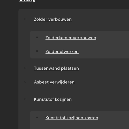
afmetingen, glaskeuze, montage, subsidies
en afwerking helder met u. Zo voorkomt u
verrassingen en weet u precies waar u aan
Zolder verbouwen
toe bent. Vraag vrijblijvend een offerte aan.
Zolderkamer verbouwen
Direct uw offerte ontvangen
Whatsapp met ons
Zolder afwerken
Tussenwand plaatsen
Asbest verwijderen
Kunststof kozijnen
Kunststof kozijnen kosten