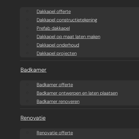
Aanbouw ontwerpen
Dakkapel offerte
Dakkapel offerte
Dakkapel constructietekening
Aanbouw offerte
Dakkapel
Prefab dakkapel
constructietekening
Prefab aanbouw
Dakkapel op maat laten maken
Dakkapel onderhoud
prijzen
Prefab dakkapel
Dakkapel projecten
Traditionele aanbouw
Dakkapel op maat
Badkamer
prijzen
laten maken
Badkamer offerte
Badkamer ontwerpen en laten plaatsen
Aanbouw tegen muur
Dakkapel
Badkamer renoveren
buren
onderhoud
Renovatie
Constructieberekening
Dakkapel projecten
Renovatie offerte