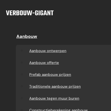
Ga naar hoofdinhoud
Ga naar voettekst
Offerte
Aanbouw
Aanbouw
Dakkapel
Aanbouw ontwerpen
Dakkapel offerte
Aanbouw ontwerpen
Aanbouw offerte
Dakkapel
Aanbouw offerte
constructietekening
Prefab aanbouw
Prefab aanbouw prijzen
prijzen
Prefab dakkapel
Traditionele aanbouw prijzen
Traditionele aanbouw
Dakkapel op maat
Aanbouw tegen muur buren
prijzen
laten maken
Constructieberekening aanbouw