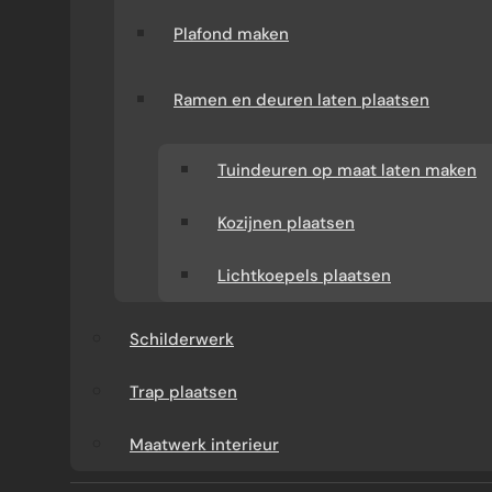
Plafond maken
Ramen en deuren laten plaatsen
Tuindeuren op maat laten maken
Kozijnen plaatsen
Lichtkoepels plaatsen
WAT KUNT U VAN ONS
VERWACHTEN?
Schilderwerk
Trap plaatsen
Verbouw-Gigant is een ervaren specialist in
verbouwingen en renovaties door heel
Maatwerk interieur
Nederland. Wij verzorgen het volledige