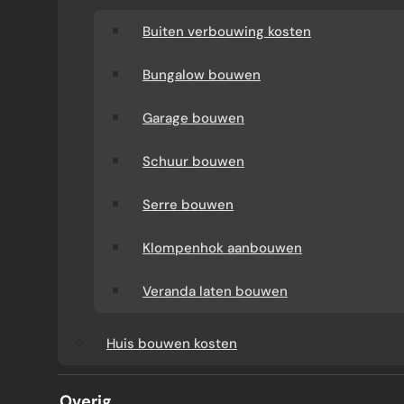
Buiten verbouwing kosten
Bungalow bouwen
Garage bouwen
Schuur bouwen
Serre bouwen
AANBOUW KOSTEN EN
Klompenhok aanbouwen
REGELGEVING
Veranda laten bouwen
Huis bouwen kosten
Niemand wil halverwege horen dat de
aanbouw duurder wordt door vergeten
Overig