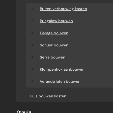
Buiten verbouwing kosten
Bungalow bouwen
Garage bouwen
Schuur bouwen
Serre bouwen
AFWERKING DAKKAPEL
Klompenhok aanbouwen
Veranda laten bouwen
Laat uw dakkapel niet half afgeleverd achter.
Huis bouwen kosten
Met de juiste afwerking voorkomt u extra
herstelwerk, warmteverlies en
Overig