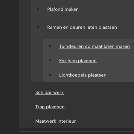
Plafond maken
Ramen en deuren laten plaatsen
Tuindeuren op maat laten maken
Kozijnen plaatsen
WAT KUNT U VAN ONS
Lichtkoepels plaatsen
VERWACHTEN?
Schilderwerk
Verbouw-Gigant is een ervaren specialist in
verbouwingen en renovaties door heel
Trap plaatsen
Nederland. Wij verzorgen het volledige
Maatwerk interieur
traject: van advies en offerte tot uitvoering.
Tijdens het gehele project heeft u één vast