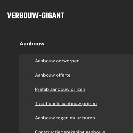
Ga naar hoofdinhoud
Ga naar voettekst
Offerte
Aanbouw
Aanbouw
Dakkapel
Aanbouw ontwerpen
Dakkapel offerte
Aanbouw ontwerpen
Aanbouw offerte
Dakkapel
Aanbouw offerte
constructietekening
Prefab aanbouw
Prefab aanbouw prijzen
prijzen
Prefab dakkapel
Traditionele aanbouw prijzen
Traditionele aanbouw
Dakkapel op maat
Aanbouw tegen muur buren
prijzen
laten maken
Constructieberekening aanbouw