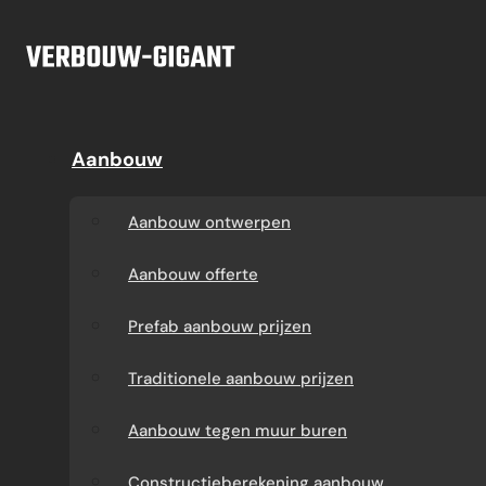
Ga naar hoofdinhoud
Ga naar voettekst
Offerte
Aanbouw
Aanbouw
Dakkapel
Aanbouw ontwerpen
Dakkapel offerte
Aanbouw ontwerpen
Aanbouw offerte
Dakkapel
Aanbouw offerte
constructietekening
Prefab aanbouw
Prefab aanbouw prijzen
prijzen
Prefab dakkapel
Traditionele aanbouw prijzen
Traditionele aanbouw
Dakkapel op maat
Aanbouw tegen muur buren
prijzen
laten maken
Constructieberekening aanbouw