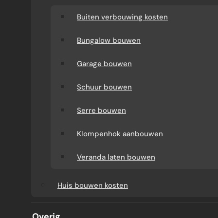
Buiten verbouwing kosten
Bungalow bouwen
Garage bouwen
Schuur bouwen
Serre bouwen
BOUWBEDRIJF FRIESLAND
Klompenhok aanbouwen
Veranda laten bouwen
Met Bouwbedrijf Friesland kiest u voor een
Huis bouwen kosten
ervaren renovatiepartner die uw woning met
zorg aanpakt. We helpen bij verbouwingen,
Overig