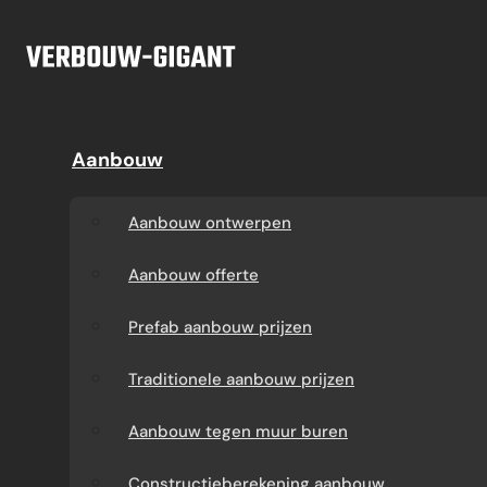
Ga naar hoofdinhoud
Ga naar voettekst
Offerte
Aanbouw
Aanbouw
Dakkapel
Aanbouw ontwerpen
Dakkapel offerte
Aanbouw ontwerpen
Aanbouw offerte
Dakkapel
Aanbouw offerte
constructietekening
Prefab aanbouw
Prefab aanbouw prijzen
prijzen
Prefab dakkapel
Traditionele aanbouw prijzen
Traditionele aanbouw
Dakkapel op maat
Aanbouw tegen muur buren
prijzen
laten maken
Constructieberekening aanbouw