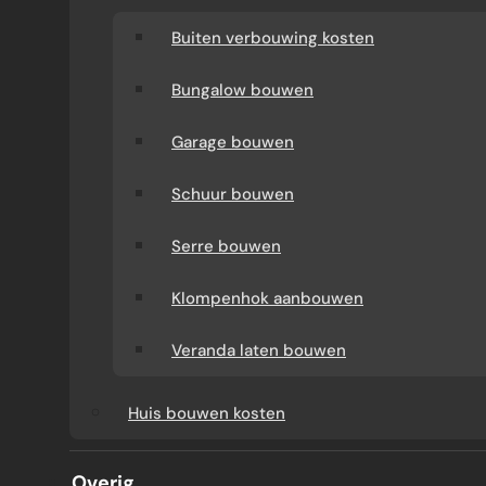
Buiten verbouwing kosten
Bungalow bouwen
Garage bouwen
Schuur bouwen
Serre bouwen
BOUWBEDRIJF ARNHEM
Klompenhok aanbouwen
Veranda laten bouwen
Bouwbedrijf Arnhem helpt u uw woning
Huis bouwen kosten
zorgvuldig te vernieuwen, zonder dat het
project onnodig ingewikkeld wordt. We
Overig