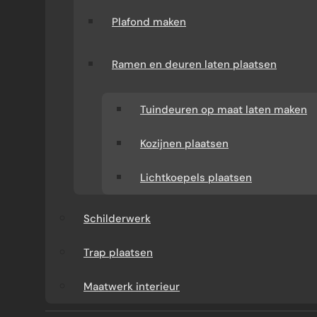
Plafond maken
Ramen en deuren laten plaatsen
Tuindeuren op maat laten maken
Kozijnen plaatsen
WAT KUNT U VAN ONS
Lichtkoepels plaatsen
VERWACHTEN?
Schilderwerk
Verbouw-Gigant is een ervaren specialist in
verbouwingen en renovaties door heel
Trap plaatsen
Nederland. Wij verzorgen het volledige
Maatwerk interieur
traject: van advies en offerte tot uitvoering.
Tijdens het gehele project heeft u één vast