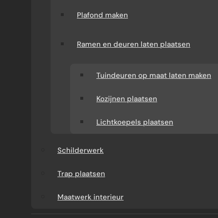
Plafond maken
Ramen en deuren laten plaatsen
Tuindeuren op maat laten maken
WAT KUNT U VAN ONS
Kozijnen plaatsen
VERWACHTEN?
Lichtkoepels plaatsen
Verbouw-Gigant is een ervaren specialist in
Schilderwerk
verbouwingen en renovaties door heel
Nederland. Wij verzorgen het volledige
Trap plaatsen
traject: van advies en offerte tot uitvoering.
Maatwerk interieur
Tijdens het gehele project heeft u één vast
aanspreekpunt en bent u verzekerd van