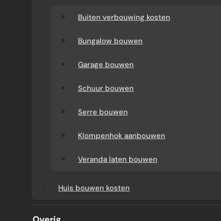
Buiten verbouwing kosten
Bungalow bouwen
Garage bouwen
Schuur bouwen
Serre bouwen
BOUWBEDRIJF DEN HAAG
Klompenhok aanbouwen
Veranda laten bouwen
Een woning verbouwen in Den Haag vraagt
Huis bouwen kosten
om heldere afspraken en vakmensen die
weten wat ze doen. Bouwbedrijf Den Haag
Overig