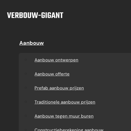
Ga naar hoofdinhoud
Ga naar voettekst
Offerte
Aanbouw
Aanbouw
Dakkapel
Aanbouw ontwerpen
Dakkapel offerte
Aanbouw ontwerpen
Aanbouw offerte
Dakkapel
Aanbouw offerte
constructietekening
Prefab aanbouw
Prefab aanbouw prijzen
prijzen
Prefab dakkapel
Traditionele aanbouw prijzen
Traditionele aanbouw
Dakkapel op maat
Aanbouw tegen muur buren
prijzen
laten maken
Constructieberekening aanbouw