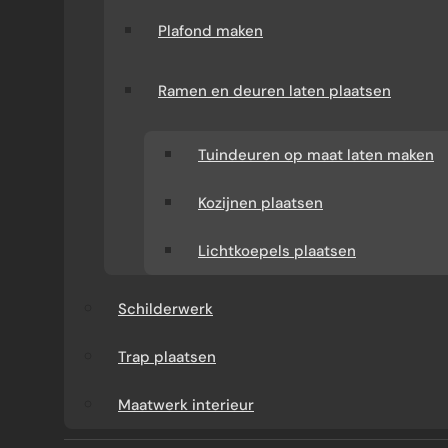
uitvoering.
Plafond maken
Ramen en deuren laten plaatsen
Duidelijke prijsafspraken
Geen
onnodige verassingen, maar helderheid
Tuindeuren op maat laten maken
vooraf.
Kozijnen plaatsen
Ervaren specialisten
Lichtkoepels plaatsen
Van aanbouw tot
badkamerverbouwing: wij werken volgens
Schilderwerk
vaste kwaliteitsnormen en zorgen voor een
vakkundige uitvoering.
Trap plaatsen
Maatwerk interieur
Eén aanspreekpunt
U weet altijd bij wie u