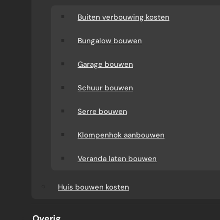
Buiten verbouwing kosten
Bungalow bouwen
Garage bouwen
Schuur bouwen
Serre bouwen
FUNDERING OP KLEI, VEEN
Klompenhok aanbouwen
OF ZAND
Veranda laten bouwen
Huis bouwen kosten
Een goede fundering begint bij de bodem.
Op zand kunt u vaak zonder palen bouwen;
Overig