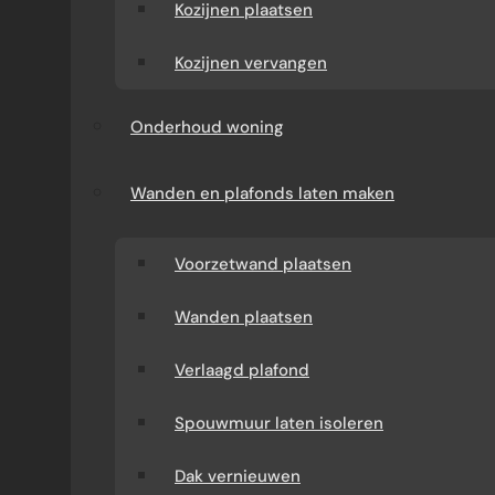
Kozijnen plaatsen
Kozijnen vervangen
Onderhoud woning
WAT KUNT U VAN ONS
Wanden en plafonds laten maken
VERWACHTEN?
Voorzetwand plaatsen
Verbouw-Gigant is een ervaren specialist in
Wanden plaatsen
verbouwingen en renovaties door heel
Nederland. Wij verzorgen het volledige
Verlaagd plafond
traject: van advies en offerte tot uitvoering.
Tijdens het gehele project heeft u één vast
Spouwmuur laten isoleren
aanspreekpunt en bent u verzekerd van
Dak vernieuwen
duidelijke afspraken en een vakkundige