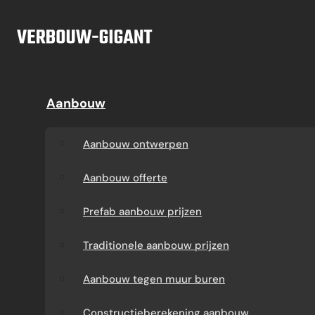
Ga naar hoofdinhoud
Ga naar voettekst
Offerte
Aanbouw
Aanbouw
Dakkapel
Aanbouw ontwerpen
Dakkapel offerte
Aanbouw ontwerpen
Aanbouw offerte
Dakkapel
Aanbouw offerte
constructietekening
Prefab aanbouw
Prefab aanbouw prijzen
prijzen
Prefab dakkapel
Traditionele aanbouw prijzen
Traditionele aanbouw
Dakkapel op maat
Aanbouw tegen muur buren
prijzen
laten maken
Constructieberekening aanbouw