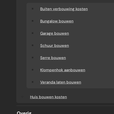
Buiten verbouwing kosten
Bungalow bouwen
Garage bouwen
Schuur bouwen
Serre bouwen
Klompenhok aanbouwen
Veranda laten bouwen
AANBOUW AMSTERDAM
Huis bouwen kosten
Door Jouke de Groot · 2025
Overig