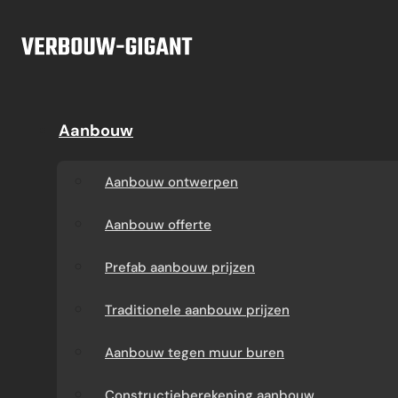
Ga naar hoofdinhoud
Ga naar voettekst
Offerte
Aanbouw
Aanbouw
Dakkapel
Aanbouw ontwerpen
Dakkapel offerte
Aanbouw ontwerpen
Aanbouw offerte
Dakkapel
Aanbouw offerte
constructietekening
Prefab aanbouw
Prefab aanbouw prijzen
prijzen
Prefab dakkapel
Traditionele aanbouw prijzen
Traditionele aanbouw
Dakkapel op maat
Aanbouw tegen muur buren
prijzen
laten maken
Constructieberekening aanbouw