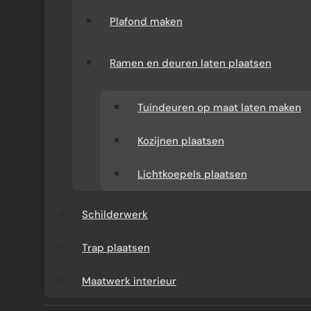
bleef tijdens de uitvoering deels bewoond. Dit
Plafond maken
vroeg om zorgvuldige planning, stofbeheersing
en een nette fasering van materialen.
Ramen en deuren laten plaatsen
Ontwerp uw eigen aanbouw
Tuindeuren op maat laten maken
PROJECTFOTO’S AANBOUW AMSTERDAM-
OOST
Kozijnen plaatsen
Lichtkoepels plaatsen
Schilderwerk
Trap plaatsen
Maatwerk interieur