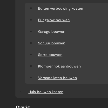
Buiten verbouwing kosten
Bungalow bouwen
Garage bouwen
Schuur bouwen
Serre bouwen
Klompenhok aanbouwen
Veranda laten bouwen
AANBOUW ROTTERDAM
Huis bouwen kosten
Door Jouke de Groot · 2025
Overig