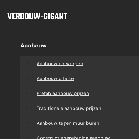
Ga naar hoofdinhoud
Ga naar voettekst
Offerte
Aanbouw
Aanbouw
Dakkapel
Aanbouw ontwerpen
Dakkapel offerte
Aanbouw ontwerpen
Aanbouw offerte
Dakkapel
Aanbouw offerte
constructietekening
Prefab aanbouw
Prefab aanbouw prijzen
prijzen
Prefab dakkapel
Traditionele aanbouw prijzen
Traditionele aanbouw
Dakkapel op maat
Aanbouw tegen muur buren
prijzen
laten maken
Constructieberekening aanbouw