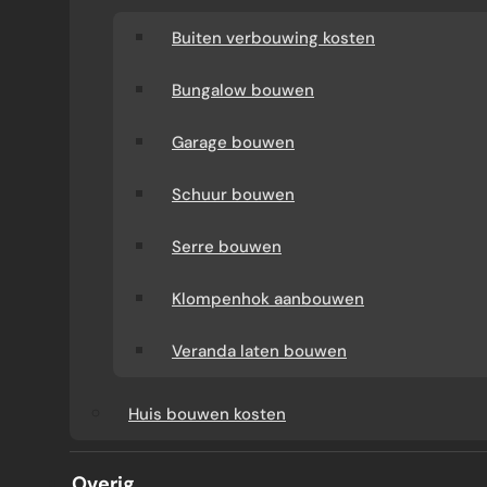
Buiten verbouwing kosten
Bungalow bouwen
Garage bouwen
Schuur bouwen
Serre bouwen
Klompenhok aanbouwen
Veranda laten bouwen
AANBOUW SPIJKENISSE
Huis bouwen kosten
Door Jouke de Groot · 2025
Overig