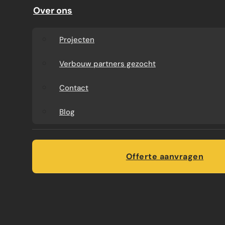
Over ons
Projecten
Verbouw partners gezocht
Contact
Blog
UITVOERING IN HET KORT
Offerte aanvragen
Voor deze aanbouw is gekozen voor een sterke,
energiezuinige constructie:
Fundering met vorstrand en geïsoleerde
betonvloer (foto’s tonen EPS isolatie +