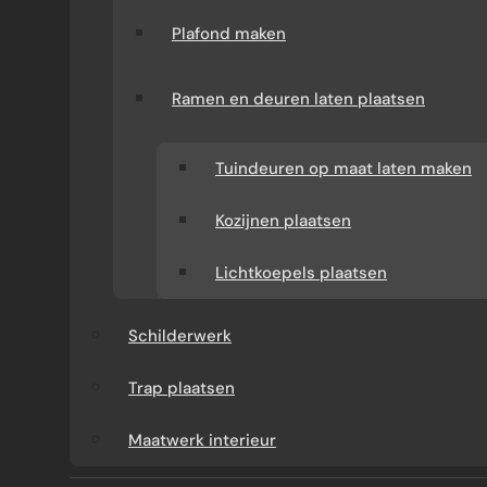
groot voordeel in Spijkenisse waar veel
Plafond maken
hoekwoningen binnen hetzelfde
bestemmingsplan vallen.
Ramen en deuren laten plaatsen
Ontwerp uw eigen aanbouw
Tuindeuren op maat laten maken
PROJECTFOTO’S FUNDERING AANBOUW
SPIJKENISSE
Kozijnen plaatsen
Lichtkoepels plaatsen
Schilderwerk
Trap plaatsen
Maatwerk interieur