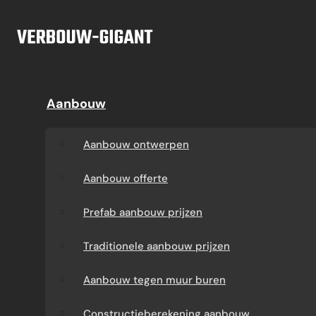
Ga naar hoofdinhoud
Ga naar voettekst
Offerte
Aanbouw
Aanbouw
Dakkapel
Aanbouw ontwerpen
Dakkapel offerte
Aanbouw ontwerpen
Aanbouw offerte
Dakkapel
Aanbouw offerte
constructietekening
Prefab aanbouw
Prefab aanbouw prijzen
prijzen
Prefab dakkapel
Traditionele aanbouw prijzen
Traditionele aanbouw
Dakkapel op maat
Aanbouw tegen muur buren
prijzen
laten maken
Constructieberekening aanbouw