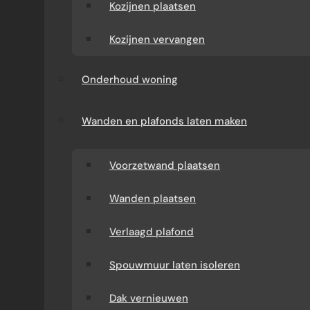
Kozijnen plaatsen
integreren. Een goed doordachte indeling
voorkomt rommel en maakt je dagelijkse
Kozijnen vervangen
routine efficiënter.
Onderhoud woning
Wanden en plafonds laten maken
Voorzetwand plaatsen
Wanden plaatsen
Verlaagd plafond
Spouwmuur laten isoleren
MAAK GEBRUIK VAN VERTICALE RUIMTE
Dak vernieuwen