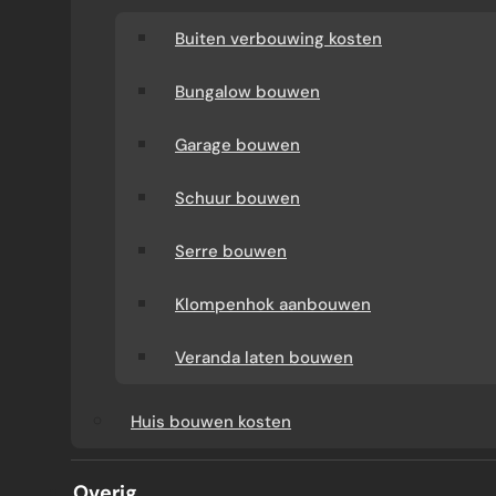
Buiten verbouwing kosten
Bungalow bouwen
Garage bouwen
Schuur bouwen
Serre bouwen
Klompenhok aanbouwen
BADKAMER
Veranda laten bouwen
SLIMME OPBERGTIPS VOOR
Huis bouwen kosten
EEN OPGERUIMDE
Overig