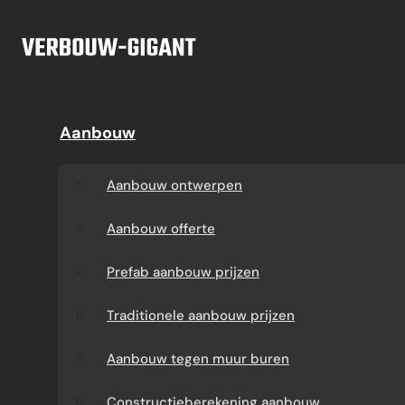
Ga naar hoofdinhoud
Ga naar voettekst
Offerte
Aanbouw
Aanbouw
Dakkapel
Aanbouw ontwerpen
Dakkapel offerte
Aanbouw ontwerpen
Aanbouw offerte
Dakkapel
Aanbouw offerte
constructietekening
Prefab aanbouw
Prefab aanbouw prijzen
prijzen
Prefab dakkapel
Traditionele aanbouw prijzen
Traditionele aanbouw
Dakkapel op maat
Aanbouw tegen muur buren
prijzen
laten maken
Constructieberekening aanbouw