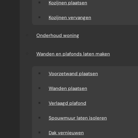
schoonmaakmiddelen en tips om jouw
Kozijnen plaatsen
badkamer te laten stralen.
Kozijnen vervangen
Onderhoud woning
Wanden en plafonds laten maken
Voorzetwand plaatsen
Wanden plaatsen
Verlaagd plafond
WAAROM REGELMATIG SCHOONMAKEN
Spouwmuur laten isoleren
BELANGRIJK IS
Dak vernieuwen
De badkamer is een van de meest gebruikte