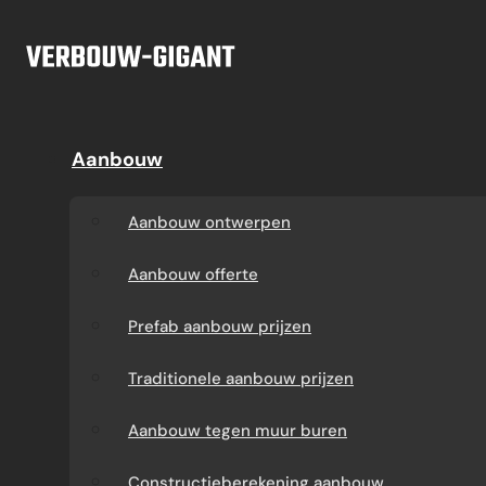
Ga naar hoofdinhoud
Ga naar voettekst
Offerte
Aanbouw
Aanbouw
Dakkapel
Aanbouw ontwerpen
Dakkapel offerte
Aanbouw ontwerpen
Aanbouw offerte
Dakkapel
Aanbouw offerte
constructietekening
Prefab aanbouw
Prefab aanbouw prijzen
prijzen
Prefab dakkapel
Traditionele aanbouw prijzen
Traditionele aanbouw
Dakkapel op maat
Aanbouw tegen muur buren
prijzen
laten maken
Constructieberekening aanbouw