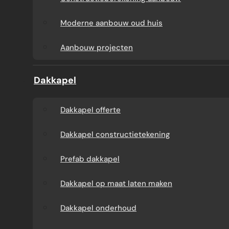
Aanbouw tegen muur
Dakkapel
Moderne aanbouw oud huis
buren
onderhoud
Aanbouw projecten
Constructieberekening
Dakkapel projecten
Dakkapel
aanbouw
Dakkapel offerte
Moderne aanbouw
Dakkapel constructietekening
oud huis
Prefab dakkapel
Aanbouw projecten
Dakkapel op maat laten maken
Dakkapel onderhoud