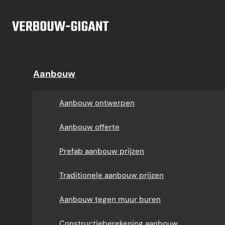
Ga naar hoofdinhoud
Ga naar voettekst
Offerte
Aanbouw
Aanbouw
Dakkapel
Aanbouw ontwerpen
Dakkapel offerte
Aanbouw ontwerpen
Aanbouw offerte
Dakkapel
Aanbouw offerte
constructietekening
Prefab aanbouw
Prefab aanbouw prijzen
prijzen
Prefab dakkapel
Traditionele aanbouw prijzen
Traditionele aanbouw
Dakkapel op maat
Aanbouw tegen muur buren
prijzen
laten maken
Constructieberekening aanbouw