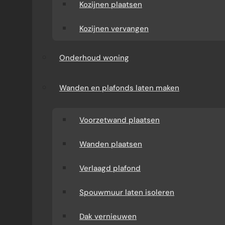
Kozijnen plaatsen
besparen, hoe dit bijdraagt aan duurzaamheid
en wat de impact hiervan is op de badkamer
Kozijnen vervangen
verbouwen kosten.
Onderhoud woning
Wanden en plafonds laten maken
Voorzetwand plaatsen
Wanden plaatsen
Verlaagd plafond
Spouwmuur laten isoleren
WATERBESPARENDE KRANEN EN
Dak vernieuwen
DOUCHEKOPPEN