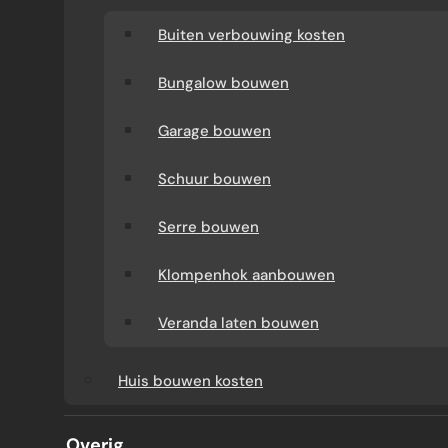
Buiten verbouwing kosten
Bungalow bouwen
Garage bouwen
Schuur bouwen
Serre bouwen
Klompenhok aanbouwen
BADKAMER
Veranda laten bouwen
WATERBESPARENDE
Huis bouwen kosten
OPLOSSINGEN VOOR EEN
Overig