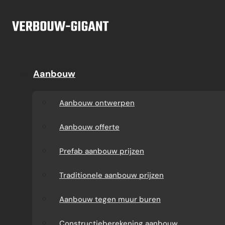
Ga naar hoofdinhoud
Ga naar voettekst
Offerte
Aanbouw
Aanbouw
Dakkapel
Aanbouw ontwerpen
Dakkapel offerte
Aanbouw ontwerpen
Aanbouw offerte
Dakkapel
Aanbouw offerte
constructietekening
Prefab aanbouw
Prefab aanbouw prijzen
prijzen
Prefab dakkapel
Traditionele aanbouw prijzen
Traditionele aanbouw
Dakkapel op maat
Aanbouw tegen muur buren
prijzen
laten maken
Constructieberekening aanbouw