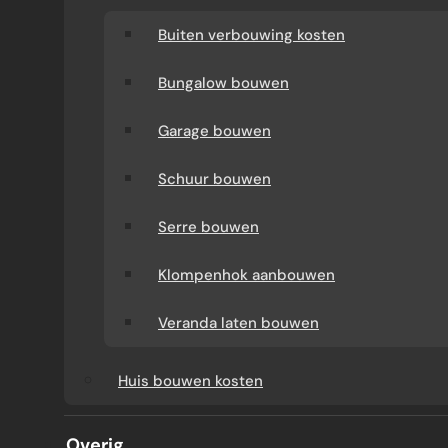
Buiten verbouwing kosten
Bungalow bouwen
Garage bouwen
Schuur bouwen
Serre bouwen
Klompenhok aanbouwen
Veranda laten bouwen
EEN ZOLDER MET
Huis bouwen kosten
TUSSENWAND
Overig