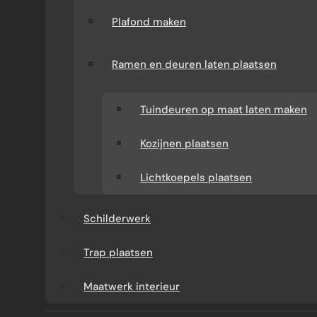
doorgang, terwijl de rest van de zolder kon
Plafond maken
worden ingericht als slaapkamer of werkkamer.
Dit is een populaire oplossing bij gezinnen die
Ramen en deuren laten plaatsen
extra kamers nodig hebben zonder een dure
verbouwing zoals een aanbouw.
Tuindeuren op maat laten maken
Kozijnen plaatsen
Lichtkoepels plaatsen
Schilderwerk
Trap plaatsen
Maatwerk interieur
HET BOUWPROCES VAN DE TUSSENWAND