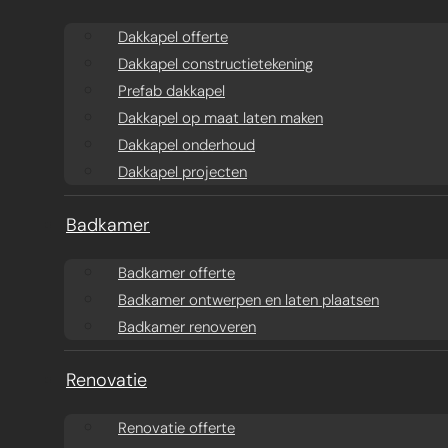
Aanbouw ontwerpen
Dakkapel offerte
Dakkapel offerte
Dakkapel constructietekening
Aanbouw offerte
Dakkapel
Prefab dakkapel
constructietekening
Prefab aanbouw
Dakkapel op maat laten maken
Dakkapel onderhoud
prijzen
Prefab dakkapel
Dakkapel projecten
Traditionele aanbouw
Dakkapel op maat
Badkamer
prijzen
laten maken
Badkamer offerte
Badkamer ontwerpen en laten plaatsen
Aanbouw tegen muur
Dakkapel
Badkamer renoveren
buren
onderhoud
Renovatie
Constructieberekening
Dakkapel projecten
Renovatie offerte