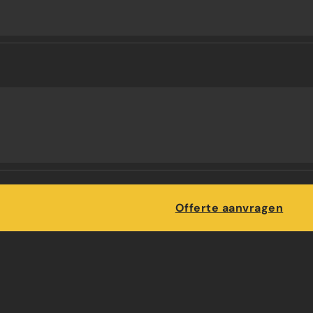
Maatwerk
Offerte aanvragen
N IN KANTOORR