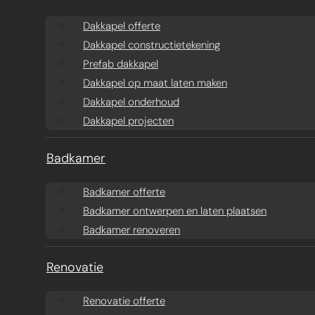
Aanbouw ontwerpen
Dakkapel offerte
Dakkapel offerte
Dakkapel constructietekening
Aanbouw offerte
Dakkapel
Prefab dakkapel
constructietekening
Prefab aanbouw
Dakkapel op maat laten maken
Dakkapel onderhoud
prijzen
Prefab dakkapel
Dakkapel projecten
Traditionele aanbouw
Dakkapel op maat
Badkamer
prijzen
laten maken
Badkamer offerte
Badkamer ontwerpen en laten plaatsen
Aanbouw tegen muur
Dakkapel
Badkamer renoveren
buren
onderhoud
Renovatie
Constructieberekening
Dakkapel projecten
Renovatie offerte