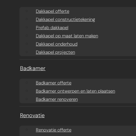
Aanbouw ontwerpen
Dakkapel offerte
Dakkapel offerte
Dakkapel constructietekening
Aanbouw offerte
Dakkapel
Prefab dakkapel
constructietekening
Prefab aanbouw
Dakkapel op maat laten maken
Dakkapel onderhoud
prijzen
Prefab dakkapel
Dakkapel projecten
Traditionele aanbouw
Dakkapel op maat
Badkamer
prijzen
laten maken
Badkamer offerte
Badkamer ontwerpen en laten plaatsen
Aanbouw tegen muur
Dakkapel
Badkamer renoveren
buren
onderhoud
Renovatie
Constructieberekening
Dakkapel projecten
Renovatie offerte