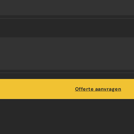
Maatwerk
Offerte aanvragen
EGELS VOOR SE