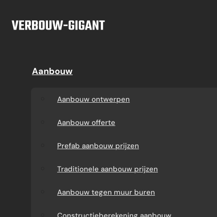
Ga naar hoofdinhoud
Ga naar voettekst
Offerte
Aanbouw
Aanbouw
Dakkapel
Aanbouw ontwerpen
Dakkapel offerte
Aanbouw ontwerpen
Aanbouw offerte
Dakkapel
Aanbouw offerte
constructietekening
Prefab aanbouw
Prefab aanbouw prijzen
prijzen
Prefab dakkapel
Traditionele aanbouw prijzen
Traditionele aanbouw
Dakkapel op maat
Aanbouw tegen muur buren
prijzen
laten maken
Constructieberekening aanbouw