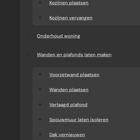
Sinds 1989 hebben wij als
bouwbedrijf
talloze
Kozijnen plaatsen
serres gebouwd
, en volgens onze aannemer
Kozijnen vervangen
Jouke de Groot begint een goede serre bij
“glas en schil die samen kloppen, niet alleen
dikke ramen”.
Onderhoud woning
Wanden en plafonds laten maken
Voorzetwand plaatsen
Wanden plaatsen
Verlaagd plafond
Spouwmuur laten isoleren
Dak vernieuwen