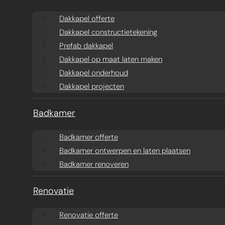
Aanbouw ontwerpen
Dakkapel offerte
Dakkapel offerte
Dakkapel constructietekening
Aanbouw offerte
Dakkapel
Prefab dakkapel
constructietekening
Prefab aanbouw
Dakkapel op maat laten maken
Dakkapel onderhoud
prijzen
Prefab dakkapel
Dakkapel projecten
Traditionele aanbouw
Dakkapel op maat
Badkamer
prijzen
laten maken
Badkamer offerte
Badkamer ontwerpen en laten plaatsen
Aanbouw tegen muur
Dakkapel
Badkamer renoveren
buren
onderhoud
Renovatie
Constructieberekening
Dakkapel projecten
Renovatie offerte