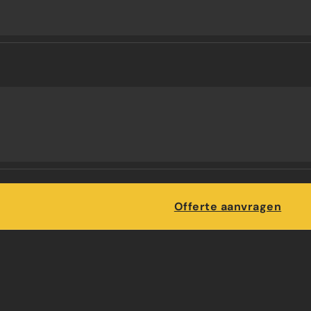
Maatwerk
Offerte aanvragen
OF DAKRAAM | W