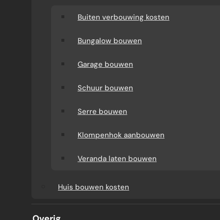
Buiten verbouwing kosten
Bungalow bouwen
Garage bouwen
Schuur bouwen
Serre bouwen
Klompenhok aanbouwen
AANBOUW
Veranda laten bouwen
KOSTEN EN AFWERKING
Huis bouwen kosten
VAN EEN LICHTSTRAAT IN
Overig