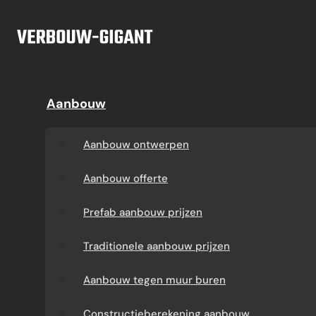
Ga naar hoofdinhoud
Ga naar voettekst
Offerte
Aanbouw
Aanbouw
Dakkapel
Aanbouw ontwerpen
Dakkapel offerte
Aanbouw ontwerpen
Aanbouw offerte
Dakkapel
Aanbouw offerte
constructietekening
Prefab aanbouw
Prefab aanbouw prijzen
prijzen
Prefab dakkapel
Traditionele aanbouw prijzen
Traditionele aanbouw
Dakkapel op maat
Aanbouw tegen muur buren
prijzen
laten maken
Constructieberekening aanbouw