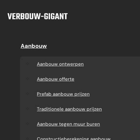
Ga naar hoofdinhoud
Ga naar voettekst
Offerte
Aanbouw
Aanbouw
Dakkapel
Aanbouw ontwerpen
Dakkapel offerte
Aanbouw ontwerpen
Aanbouw offerte
Dakkapel
Aanbouw offerte
constructietekening
Prefab aanbouw
Prefab aanbouw prijzen
prijzen
Prefab dakkapel
Traditionele aanbouw prijzen
Traditionele aanbouw
Dakkapel op maat
Aanbouw tegen muur buren
prijzen
laten maken
Constructieberekening aanbouw