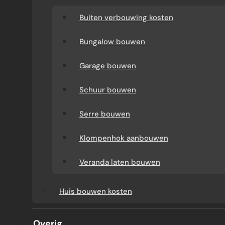
Buiten verbouwing kosten
Bungalow bouwen
Garage bouwen
Schuur bouwen
Serre bouwen
WARMTEPOMPEN
Klompenhok aanbouwen
RENDEMENT
Veranda laten bouwen
Huis bouwen kosten
Een warmtepomp verdient zich niet terug
door mooie beloftes, maar door rendement.
Overig