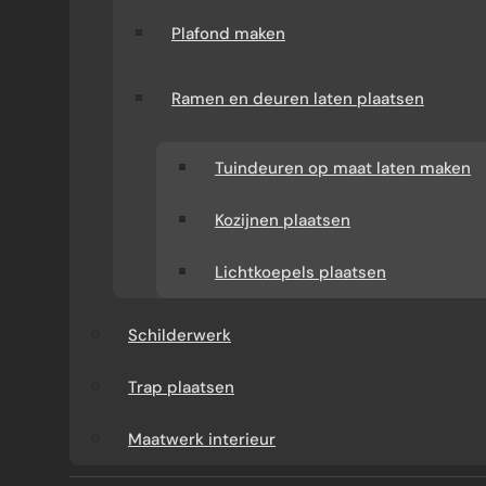
Plafond maken
Ramen en deuren laten plaatsen
Tuindeuren op maat laten maken
Kozijnen plaatsen
WAT KUNT U VAN ONS
Lichtkoepels plaatsen
VERWACHTEN?
Schilderwerk
Verbouw-Gigant is een ervaren specialist in
Trap plaatsen
verbouwingen en renovaties door heel
Nederland. Wij verzorgen het volledige
Maatwerk interieur
traject: van advies en offerte tot uitvoering.