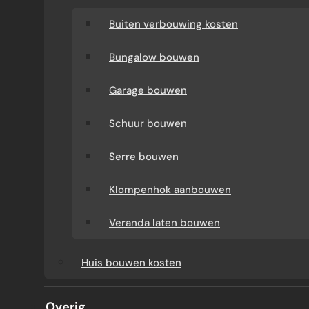
Buiten verbouwing kosten
Bungalow bouwen
Garage bouwen
Schuur bouwen
Serre bouwen
Klompenhok aanbouwen
DAKKAPEL
Veranda laten bouwen
ONTDEK HOE EEN
Huis bouwen kosten
DAKKAPEL ZORGT VOOR
Overig