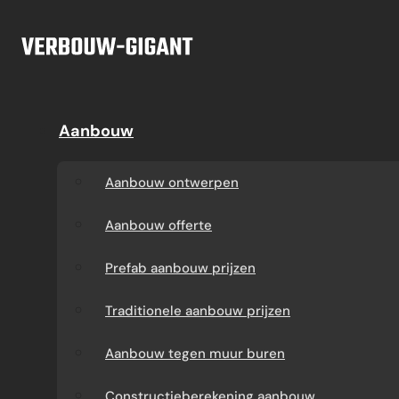
Ga naar hoofdinhoud
Ga naar voettekst
Offerte
Aanbouw
Aanbouw
Dakkapel
Aanbouw ontwerpen
Dakkapel offerte
Aanbouw ontwerpen
Aanbouw offerte
Dakkapel
Aanbouw offerte
constructietekening
Prefab aanbouw
Prefab aanbouw prijzen
prijzen
Prefab dakkapel
Traditionele aanbouw prijzen
Traditionele aanbouw
Dakkapel op maat
Aanbouw tegen muur buren
prijzen
laten maken
Constructieberekening aanbouw