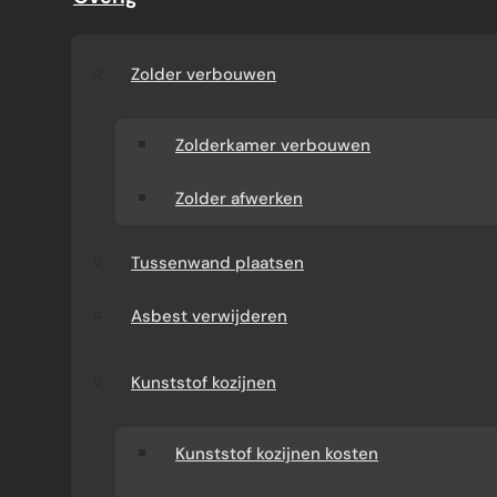
EEN RUIMTELIJKERE
ZOLDER
Zolder verbouwen
Door Jouke de Groot · 2024
Zolderkamer verbouwen
Zolder afwerken
Tussenwand plaatsen
Asbest verwijderen
Een dakkapel op zolder brengt vele voordelen
met zich mee. Allereerst zorgt een
dakkapel
voor meer lichtinval en ventilatie op de
Kunststof kozijnen
zolderverdieping. Dit zorgt voor een
aangenamere leefomgeving en voorkomt
Kunststof kozijnen kosten
vochtproblemen. Daarnaast zorgt een dakkapel