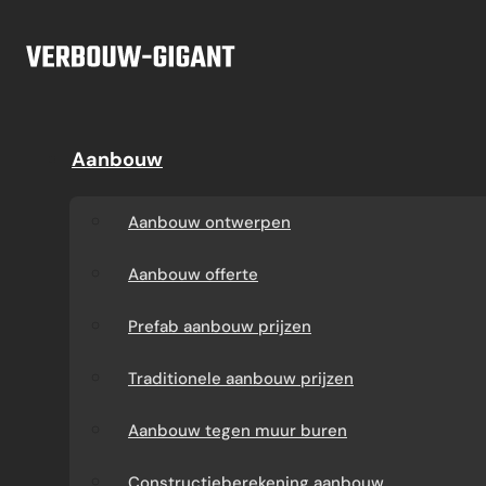
Ga naar hoofdinhoud
Ga naar voettekst
Offerte
Aanbouw
Aanbouw
Dakkapel
Aanbouw ontwerpen
Dakkapel offerte
Aanbouw ontwerpen
Aanbouw offerte
Dakkapel
Aanbouw offerte
constructietekening
Prefab aanbouw
Prefab aanbouw prijzen
prijzen
Prefab dakkapel
Traditionele aanbouw prijzen
Traditionele aanbouw
Dakkapel op maat
Aanbouw tegen muur buren
prijzen
laten maken
Constructieberekening aanbouw