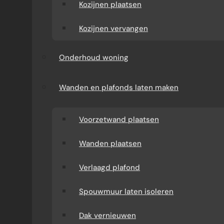
houten meubels op een duurzame manier in je
Kozijnen plaatsen
badkamer te integreren. In deze blog
bespreken we de voordelen, aandachtspunten
Kozijnen vervangen
en kosten, zodat je een weloverwogen keuze
kunt maken bij het badkamer renoveren.
Onderhoud woning
Wanden en plafonds laten maken
Voorzetwand plaatsen
Wanden plaatsen
Verlaagd plafond
Spouwmuur laten isoleren
Dak vernieuwen