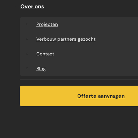
Daarnaast biedt hout een tijdloze elegantie die
Over ons
je badkamer een luxueuze uitstraling geeft.
Projecten
Naast de esthetische voordelen is hout ook
een sterk en duurzaam materiaal. Wanneer je
Verbouw partners gezocht
kiest voor een kwalitatieve houtsoort en deze
op de juiste manier behandelt, kan een houten
Contact
meubel jarenlang meegaan zonder zijn
schoonheid te verliezen. Hierdoor kan een
Blog
houten badkamermeubel een waardevolle
investering zijn, zeker als je kijkt naar de lange
termijn.
Offerte aanvragen
Laat je
badkamer ontwerpen
door Verbouw
Gigant, dan weet je dat het goed zit!
HOE VOORKOM JE VOCHTPROBLEMEN?