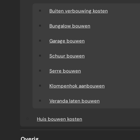
Buiten verbouwing kosten
Bungalow bouwen
Garage bouwen
Schuur bouwen
Serre bouwen
Klompenhok aanbouwen
BADKAMER
Veranda laten bouwen
KUN JE HOUTEN MEUBELS
Huis bouwen kosten
IN JE BADKAMER NEMEN?
Overig