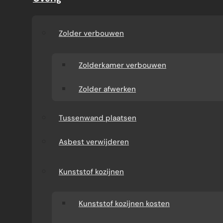
Door Jouke de Groot · 2025
Zolder verbouwen
Zolderkamer verbouwen
Zolder afwerken
Houten meubels in de badkamer zijn een
prachtige keuze die warmte en natuurlijke
Tussenwand plaatsen
charme toevoegen aan je interieur. Maar is
Asbest verwijderen
hout wel geschikt voor een vochtige ruimte
zoals de badkamer? Veel mensen twijfelen over
het gebruik van hout in een ruimte waar water
Kunststof kozijnen
en vochtigheid constant aanwezig zijn. Toch is
het met de juiste behandeling en
Kunststof kozijnen kosten
voorzorgsmaatregelen goed mogelijk om