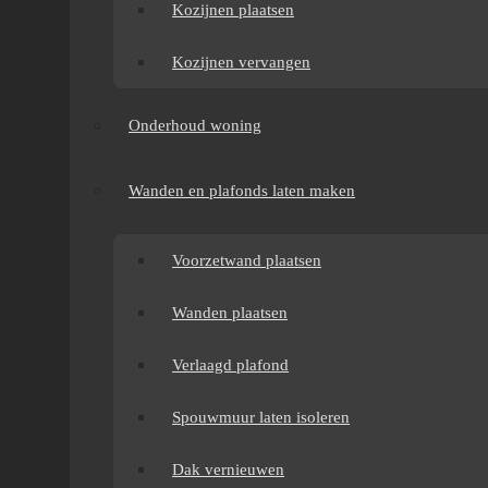
Kozijnen plaatsen
hieronder leest, is dus geen verkooppraat, maar
praktijk.
Kozijnen vervangen
Onderhoud woning
Wanden en plafonds laten maken
Voorzetwand plaatsen
Wanden plaatsen
Verlaagd plafond
Spouwmuur laten isoleren
Dak vernieuwen