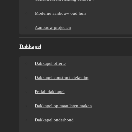
B
Aanbouw tegen muur
Dakkapel
Moderne aanbouw oud huis
re
buren
onderhoud
Aanbouw projecten
Constructieberekening
Dakkapel
Dakkapel
aanbouw
projecten
Dakkapel offerte
Moderne aanbouw
Dakkapel constructietekening
oud huis
Prefab dakkapel
Aanbouw projecten
Dakkapel op maat laten maken
Dakkapel onderhoud