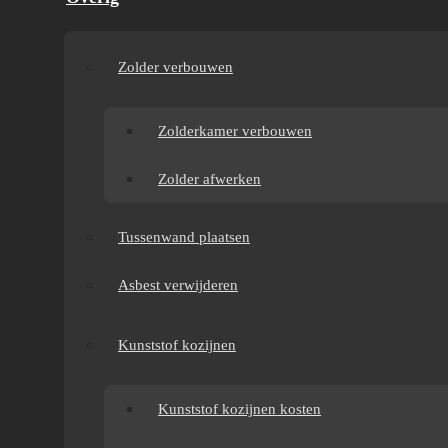
AANBOUWFUNDERING
Zolder verbouwen
Door Jouke de Groot · 2025
Zolderkamer verbouwen
Zolder afwerken
Tussenwand plaatsen
Een aanbouw staat of valt met een stabiele fundering.
Op klei of veen ontkomt u meestal niet aan heien.
Asbest verwijderen
Toch lopen de kosten uiteen, afhankelijk van de
maatvoering, het paalsysteem en de manier waarop u
Kunststof kozijnen
de fundering koppelt aan de vloer. In dit artikel geef
ik u realistische bandbreedtes en uitleg waar de
verschillen vandaan komen. Sinds 1989 hebben wij
Kunststof kozijnen kosten
talloze verbouwingen succesvol uitgevoerd. Wat u