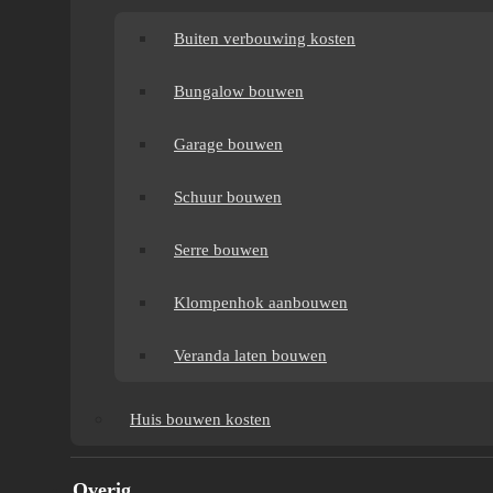
Buiten verbouwing kosten
Bungalow bouwen
Garage bouwen
Schuur bouwen
Serre bouwen
Klompenhok aanbouwen
AANBOUW
Veranda laten bouwen
HOEVEEL KOST HET HEIEN
Huis bouwen kosten
VAN EEN
Overig