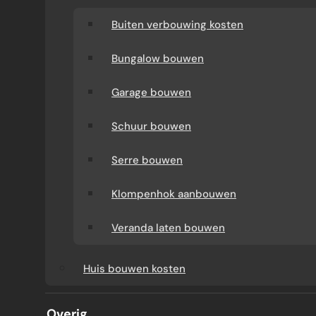
Buiten verbouwing kosten
Bungalow bouwen
Garage bouwen
Schuur bouwen
Serre bouwen
Klompenhok aanbouwen
AANBOUW
Veranda laten bouwen
WANNEER EXTRA
Huis bouwen kosten
STEMPELS OF
Overig