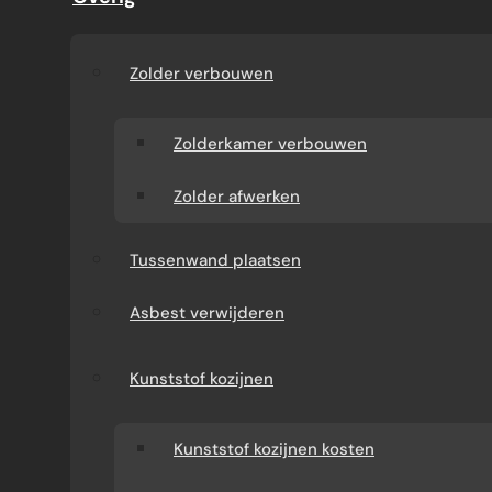
CONTRABALKEN NODIG
ZIJN
Zolder verbouwen
Door Jouke de Groot · 2026
Zolderkamer verbouwen
Zolder afwerken
Tussenwand plaatsen
Asbest verwijderen
Niet elke doorbraak of aanbouw vereist
dezelfde mate van tijdelijke ondersteuning.
Toch zien we in de praktijk dat extra stempels
Kunststof kozijnen
of contrabalken vaker nodig zijn dan vooraf
wordt ingeschat. Dat komt vooral doordat
Kunststof kozijnen kosten
bestaande woningen zelden “standaard” zijn