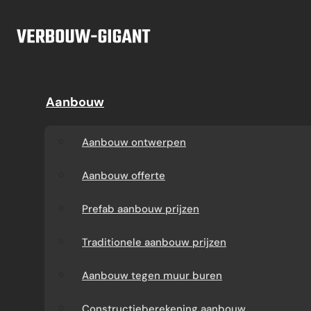
Ga naar hoofdinhoud
Ga naar voettekst
Offerte
Aanbouw
Aanbouw
Dakkapel
Aanbouw ontwerpen
Dakkapel offerte
Aanbouw ontwerpen
Aanbouw offerte
Dakkapel
Aanbouw offerte
constructietekening
Prefab aanbouw
Prefab aanbouw prijzen
prijzen
Prefab dakkapel
Traditionele aanbouw prijzen
Traditionele aanbouw
Dakkapel op maat
Aanbouw tegen muur buren
prijzen
laten maken
Constructieberekening aanbouw