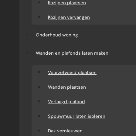
opgebouwd. Kleine verschillen in fundering,
Kozijnen plaatsen
metselverband of vloeropbouw kunnen grote
gevolgen hebben voor de krachtswerking
Kozijnen vervangen
tijdens een verbouwing.
Onderhoud woning
Wanden en plafonds laten maken
Voorzetwand plaatsen
Wanden plaatsen
Verlaagd plafond
Spouwmuur laten isoleren
Dak vernieuwen