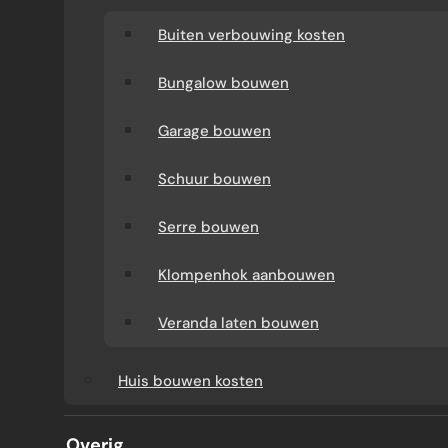
Buiten verbouwing kosten
Bungalow bouwen
Garage bouwen
Schuur bouwen
Serre bouwen
Klompenhok aanbouwen
AANBOUW
Veranda laten bouwen
DIKTEVERSCHIL BIJ
Huis bouwen kosten
HOUTEN EN COMPOSIET
Overig