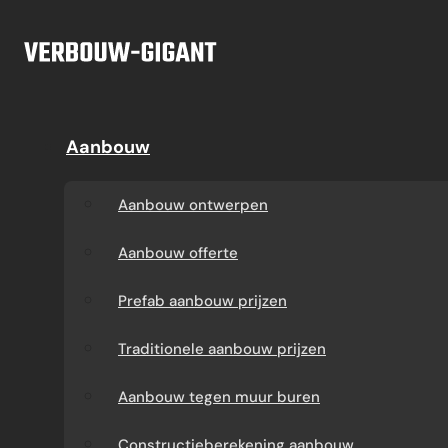
Ga naar hoofdinhoud
Ga naar voettekst
Offerte
Aanbouw
Aanbouw
Dakkapel
Aanbouw ontwerpen
Dakkapel offerte
Aanbouw ontwerpen
Aanbouw offerte
Dakkapel
Aanbouw offerte
constructietekening
Prefab aanbouw
Prefab aanbouw prijzen
prijzen
Prefab dakkapel
Traditionele aanbouw prijzen
Traditionele aanbouw
Dakkapel op maat
Aanbouw tegen muur buren
prijzen
laten maken
Constructieberekening aanbouw