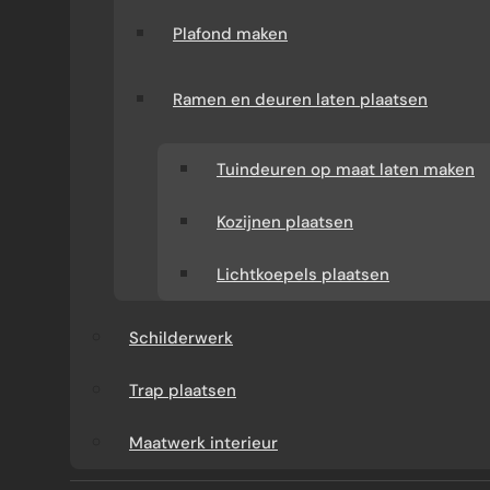
Plafond maken
Ramen en deuren laten plaatsen
Tuindeuren op maat laten maken
Kozijnen plaatsen
Lichtkoepels plaatsen
Schilderwerk
WAT BEPAALT DE TOTALE DIKTE VAN DE
Trap plaatsen
GEVEL
Maatwerk interieur
Er zijn verschillende opties voor het
afwerken