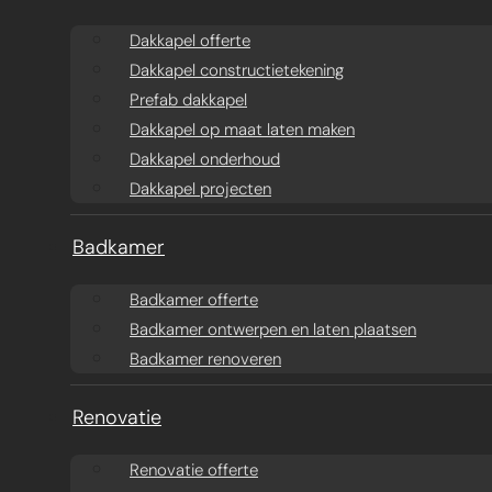
Aanbouw ontwerpen
Dakkapel offerte
Dakkapel offerte
Dakkapel constructietekening
Aanbouw offerte
Dakkapel
Prefab dakkapel
constructietekening
Prefab aanbouw
Dakkapel op maat laten maken
Dakkapel onderhoud
prijzen
Prefab dakkapel
Dakkapel projecten
Traditionele aanbouw
Dakkapel op maat
Badkamer
prijzen
laten maken
Badkamer offerte
Badkamer ontwerpen en laten plaatsen
Aanbouw tegen muur
Dakkapel
Badkamer renoveren
buren
onderhoud
Renovatie
Constructieberekening
Dakkapel projecten
Renovatie offerte