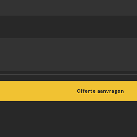
Maatwerk
NG
Offerte aanvragen
HETS
G